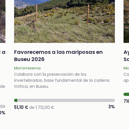
 a
Favorecemos a las mariposas en
A
Buseu 2026
S
Microrreserva
Mi
Colabora con la preservación de los
Co
invertebrados, base fundamental de la cadena
ap
 de
trófica, en Buseu.
71
3%
51,10 €
de 1.712,00 €
0%