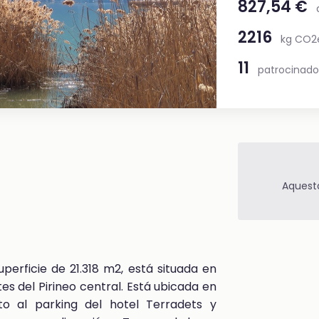
827,54 €
2216
kg CO2
11
patrocinado
Aquest
perficie de 21.318 m2, está situada en
 del Pirineo central. Está ubicada en
o al parking del hotel Terradets y