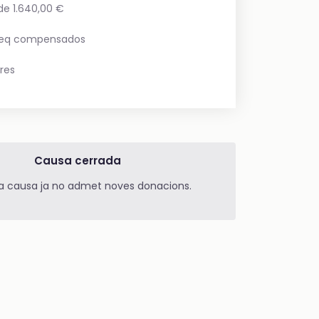
de 1.640,00 €
eq compensados
res
Causa cerrada
a causa ja no admet noves donacions.