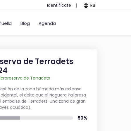
|
ES
Identifícate
language
uella
Blog
Agenda
serva de Terradets
24
icroreserva de Terradets
gestión de la zona húmeda más extensa
ccidental, el delta que el Noguera Pallaresa
 embalse de Terradets. Una zona de gran
 aves acuáticas.
50%