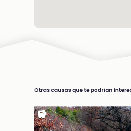
Otras causas que te podrían interes
savings