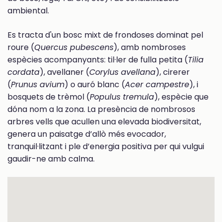
ambiental.
Es tracta d'un bosc mixt de frondoses dominat pel
roure (
Quercus pubescens
), amb nombroses
espècies acompanyants: til·ler de fulla petita (
Tilia
cordata
), avellaner (
Corylus avellana
), cirerer
(
Prunus avium
) o auró blanc (
Acer campestre
), i
bosquets de trèmol (
Populus tremula
), espècie que
dóna nom a la zona. La presència de nombrosos
arbres vells que acullen una elevada biodiversitat,
genera un paisatge d’allò més evocador,
tranquil·litzant i ple d’energia positiva per qui vulgui
gaudir-ne amb calma.