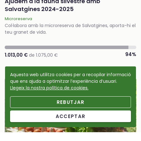
Ajudem a la fauna silvestre amb
Salvatgines 2024-2025
Microreserva
Col·labora amb la microreserva de Salvatgines, aporta-hi el
teu granet de vida.
94%
1.013,00 €
de 1.075,00 €
Aquesta web utilitza cookies per a recopilar informació
que ens ajuda a optimitzar l’experiència d’usuari.
Causa tancada
Llegeix la nostra política de cookies.
REBUTJAR
ACCEPTAR