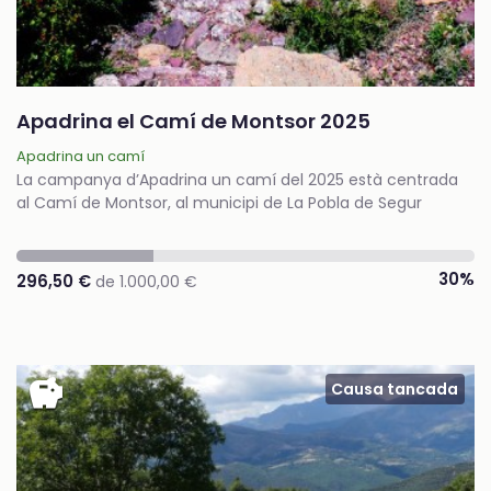
Apadrina el Camí de Montsor 2025
Apadrina un camí
La campanya d’Apadrina un camí del 2025 està centrada
al Camí de Montsor, al municipi de La Pobla de Segur
30%
296,50 €
de 1.000,00 €
savings
Causa tancada