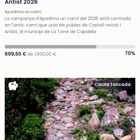
Antist 2026
Apadrina un camí
La campanya d’Apadrina un camí del 2026 està centrada
en l'antic camí que unia els pobles de Castell-estaó i
Antist, al municipi de La Torre de Capdella
70%
699,50 €
de 1.000,00 €
savings
Causa tancada