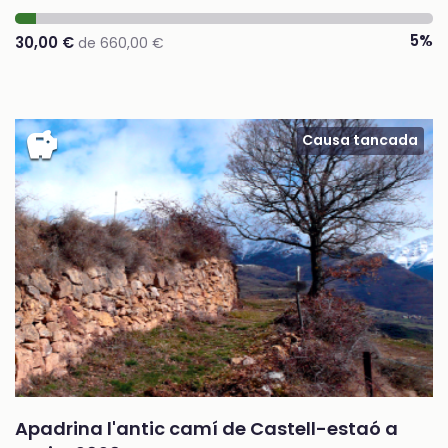
5%
30,00 €
de 660,00 €
savings
Causa tancada
Apadrina l'antic camí de Castell-estaó a