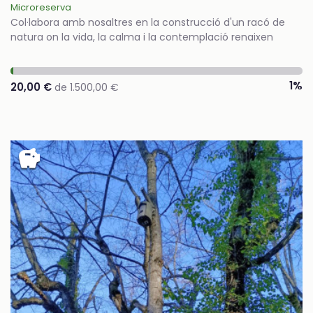
Microreserva
Col·labora amb nosaltres en la construcció d'un racó de
natura on la vida, la calma i la contemplació renaixen
1%
20,00 €
de 1.500,00 €
savings