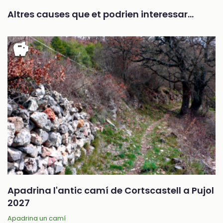
Altres causes que et podrien interessar…
savings
Apadrina l'antic camí de Cortscastell a Pujol
2027
Apadrina un camí