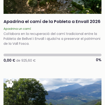
Apadrina el camí de la Pobleta a Envall 2026
Apadrina un camí
Col·labora en la recuperació del camí tradicional entre la
Pobleta de Bellveí i Envall i ajuda'ns a preservar el patrimoni
de la Vall Fosca.
0%
0,00 €
de 925,60 €
savings