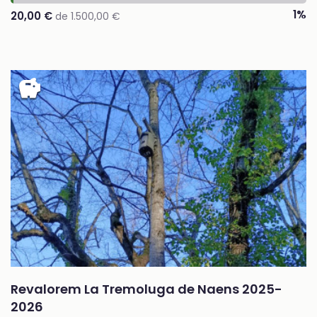
1%
20,00 €
de 1.500,00 €
savings
Revalorem La Tremoluga de Naens 2025-
2026