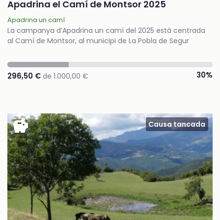
Apadrina el Camí de Montsor 2025
Apadrina un camí
La campanya d’Apadrina un camí del 2025 està centrada
al Camí de Montsor, al municipi de La Pobla de Segur
30%
296,50 €
de 1.000,00 €
savings
Causa tancada