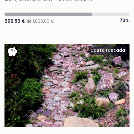
70%
699,50 €
de 1.000,00 €
savings
Causa tancada