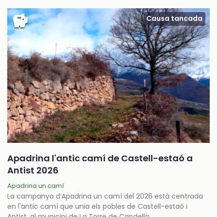
savings
Causa tancada
Apadrina l'antic camí de Castell-estaó a
Antist 2026
Apadrina un camí
La campanya d’Apadrina un camí del 2026 està centrada
en l'antic camí que unia els pobles de Castell-estaó i
Antist, al municipi de La Torre de Capdella