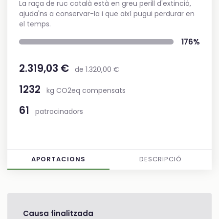
La raça de ruc català està en greu perill d'extinció,
ajuda'ns a conservar-la i que així pugui perdurar en
el temps.
176%
2.319,03 €
de 1.320,00 €
1232
kg CO2eq compensats
61
patrocinadors
APORTACIONS
DESCRIPCIÓ
Causa finalitzada