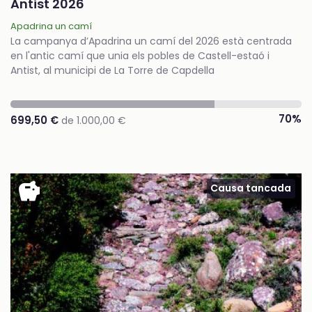
Antist 2026
Apadrina un camí
La campanya d’Apadrina un camí del 2026 està centrada
en l'antic camí que unia els pobles de Castell-estaó i
Antist, al municipi de La Torre de Capdella
70%
699,50 €
de 1.000,00 €
savings
Causa tancada