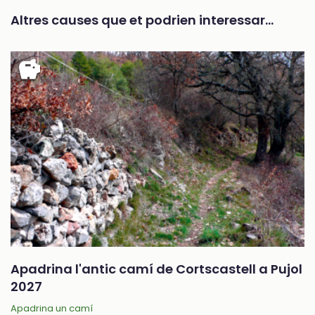
Altres causes que et podrien interessar…
savings
Apadrina l'antic camí de Cortscastell a Pujol
2027
Apadrina un camí