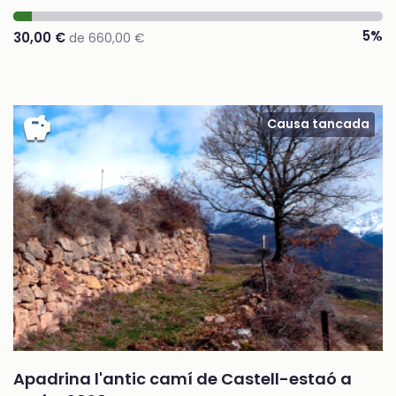
5%
30,00 €
de 660,00 €
savings
Causa tancada
Apadrina l'antic camí de Castell-estaó a