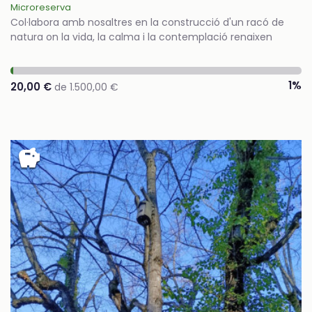
Microreserva
Col·labora amb nosaltres en la construcció d'un racó de
natura on la vida, la calma i la contemplació renaixen
1%
20,00 €
de 1.500,00 €
savings