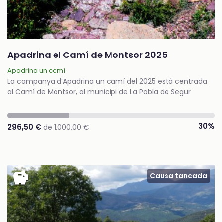
Apadrina el Camí de Montsor 2025
Apadrina un camí
La campanya d’Apadrina un camí del 2025 està centrada
al Camí de Montsor, al municipi de La Pobla de Segur
30%
296,50 €
de 1.000,00 €
savings
Causa tancada