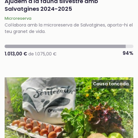
Ajudem a la fauna silvestre amb
Salvatgines 2024-2025
Microreserva
Col·labora amb la microreserva de Salvatgines, aporta-hi el
teu granet de vida.
94%
1.013,00 €
de 1.075,00 €
Causa tancada